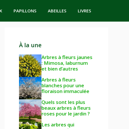
X
PAPILLONS
ABEILLES
LIVRES
À la une
Arbres à fleurs jaunes
: Mimosa, laburnum
et bien d’autres
Arbres à fleurs
blanches pour une
floraison immaculée
Quels sont les plus
beaux arbres à fleurs
roses pour le jardin ?
Les arbres qui