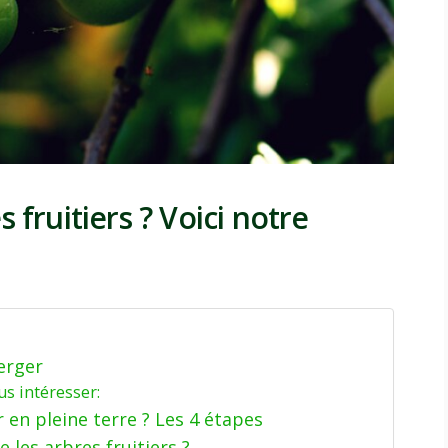
 fruitiers ? Voici notre
erger
us intéresser:
 en pleine terre ? Les 4 étapes
 les arbres fruitiers ?