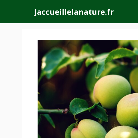
Aller
Jaccueillelanature.fr
au
contenu